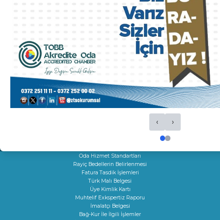
HİZMETLERİMİZ
Ticaret Sicil İşlemleri
Oda Sicil İşlemleri
Kapasite Raporları
K Belgeleri
Sigortacılık Levha Kaydı
Faaliyet Belgesi
Mersis
Yerli Malı Belgesi
Fiili Sarfiyat Belgesi
Dolaşım Belgeleri
‹
›
İş Makineleri Tescili
Onay Hizmetleri
Çıraklık Sözleşmesi Onayı
Kamu Kuruluşları İle İlgili Talep
Oda Hizmet Standartları
Rayiç Bedellerin Belirlenmesi
Fatura Tasdik İşlemleri
Türk Malı Belgesi
Üye Kimlik Kartı
Muhtelif Exkspertiz Raporu
İmalatçı Belgesi
Bağ-Kur İle İlgili İşlemler