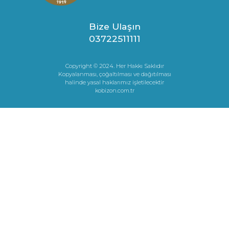
Bize Ulaşın
03722511111
Copyright © 2024. Her Hakkı Saklıdır
Kopyalanması, çoğaltılması ve dağıtılması
halinde yasal haklarımız işletilecektir
kobizon.com.tr