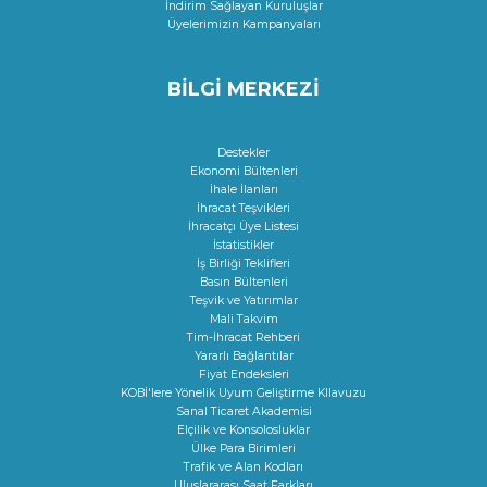
İndirim Sağlayan Kuruluşlar
Üyelerimizin Kampanyaları
BİLGİ MERKEZİ
Destekler
Ekonomi Bültenleri
İhale İlanları
İhracat Teşvikleri
İhracatçı Üye Listesi
İstatistikler
İş Birliği Teklifleri
Basın Bültenleri
Teşvik ve Yatırımlar
Mali Takvim
Tim-İhracat Rehberi
Yararlı Bağlantılar
Fiyat Endeksleri
KOBİ'lere Yönelik Uyum Geliştirme KIlavuzu
Sanal Ticaret Akademisi
Elçilik ve Konsolosluklar
Ülke Para Birimleri
Trafik ve Alan Kodları
Uluslararası Saat Farkları