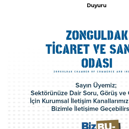
Duyuru
Hakkımızda
Misyon-Vizyon
Başkandan Mesaj
Kurumsal Kimlik
Yönetim Kurulu
Meclis Üyeleri
Komisyon ve Kurallar
Organizasyon Şeması
Odamız Personeli
Mevzuat
Politikalarımız
100.Yıl Kitabı
İl Genç Girişimci Kurulu
İl Kadın Girişimci Kurulu
Akretide Oda
Üyelik ve İştirakler
Eski Yönetim Kurulu Başkanlarımız
ZTSO Etik Kuralları
Faaliyet Raporları
ZTSO Dış Ticaret Destek Ofisi
ZTSO İş Planı
Acil Durum Eylem Planı
Kalite El Kitabı