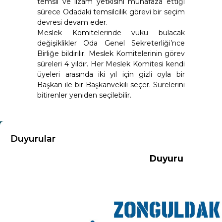
temsil ve ilzam yetkisini muhafaza ettiği
sürece Odadaki temsilcilik görevi bir seçim
devresi devam eder.
Meslek Komitelerinde vuku bulacak
değişiklikler Oda Genel Sekreterliği’nce
Birliğe bildirilir. Meslek Komitelerinin görev
süreleri 4 yıldır. Her Meslek Komitesi kendi
üyeleri arasında iki yıl için gizli oyla bir
Başkan ile bir Başkanvekili seçer. Sürelerini
bitirenler yeniden seçilebilir.
KURUMSAL
Duyurular
Duyuru
Hakkımızda
Misyon-Vizyon
Başkandan Mesaj
Kurumsal Kimlik
Yönetim Kurulu
Meclis Üyeleri
Komisyon ve Kurallar