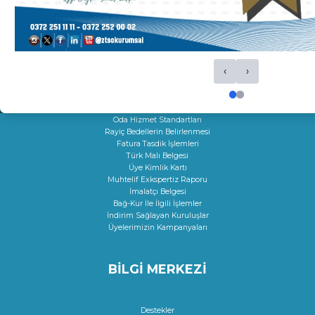
Sigortacılık Levha Kaydı
Faaliyet Belgesi
Mersis
Yerli Malı Belgesi
Fiili Sarfiyat Belgesi
Dolaşım Belgeleri
‹
›
İş Makineleri Tescili
Onay Hizmetleri
Çıraklık Sözleşmesi Onayı
Kamu Kuruluşları İle İlgili Talep
Oda Hizmet Standartları
Rayiç Bedellerin Belirlenmesi
Fatura Tasdik İşlemleri
Türk Malı Belgesi
Üye Kimlik Kartı
Muhtelif Exkspertiz Raporu
İmalatçı Belgesi
Bağ-Kur İle İlgili İşlemler
İndirim Sağlayan Kuruluşlar
Üyelerimizin Kampanyaları
BİLGİ MERKEZİ
Destekler