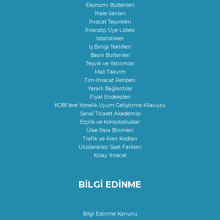
Ekonomi Bültenleri
İhale İlanları
İhracat Teşvikleri
İhracatçı Üye Listesi
İstatistikler
İş Birliği Teklifleri
Basın Bültenleri
Teşvik ve Yatırımlar
Mali Takvim
Tim-İhracat Rehberi
Yararlı Bağlantılar
Fiyat Endeksleri
KOBİ'lere Yönelik Uyum Geliştirme KIlavuzu
Sanal Ticaret Akademisi
Elçilik ve Konsolosluklar
Ülke Para Birimleri
Trafik ve Alan Kodları
Uluslararası Saat Farkları
Kolay İhracat
BİLGİ EDİNME
Bilgi Edinme Kanunu