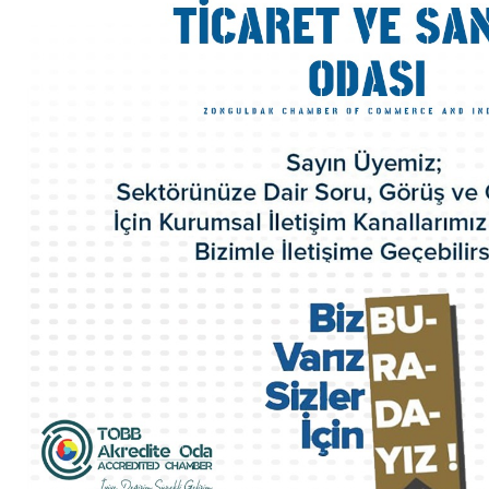
Organizasyon Şeması
Odamız Personeli
Mevzuat
Politikalarımız
100.Yıl Kitabı
İl Genç Girişimci Kurulu
İl Kadın Girişimci Kurulu
Akretide Oda
Üyelik ve İştirakler
Eski Yönetim Kurulu Başkanlarımız
ZTSO Etik Kuralları
Faaliyet Raporları
ZTSO Dış Ticaret Destek Ofisi
ZTSO İş Planı
Acil Durum Eylem Planı
Kalite El Kitabı
HİZMETLERİMİZ
Ticaret Sicil İşlemleri
Oda Sicil İşlemleri
Kapasite Raporları
K Belgeleri