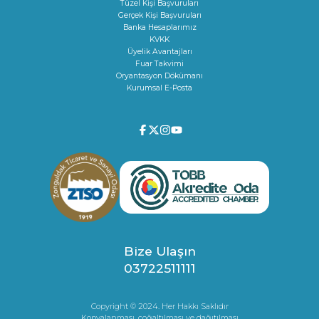
Tüzel Kişi Başvuruları
Gerçek Kişi Başvuruları
Banka Hesaplarımız
KVKK
Üyelik Avantajları
Fuar Takvimi
Oryantasyon Dökümanı
Kurumsal E-Posta
Bize Ulaşın
03722511111
Copyright © 2024. Her Hakkı Saklıdır
Kopyalanması, çoğaltılması ve dağıtılması