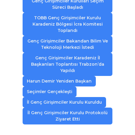
Genç Girişimciler Kurulları Seçim
Süreci Başladı
TOBB Genç Girişimciler Kurulu
Karadeniz Bölgesi İcra Komitesi
Toplandı
Genç Girişimciler Bakandan Bilim Ve
Teknoloji Merkezi İstedi
Genç Girişimciler Karadeniz İl
Başkanları Toplantısı Trabzon’da
Yapıldı
Harun Demir Yeniden Başkan
Seçimler Gerçekleşti
İl Genç Girişimciler Kurulu Kuruldu
İl Genç Girişimciler Kurulu Protokolü
Ziyaret Etti