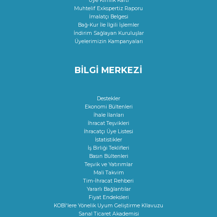
Üye Kimlik Kartı
Muhtelif Exkspertiz Raporu
İmalatçı Belgesi
Bağ-Kur İle İlgili İşlemler
İndirim Sağlayan Kuruluşlar
Üyelerimizin Kampanyaları
BİLGİ MERKEZİ
Destekler
Ekonomi Bültenleri
İhale İlanları
İhracat Teşvikleri
İhracatçı Üye Listesi
İstatistikler
İş Birliği Teklifleri
Basın Bültenleri
Teşvik ve Yatırımlar
Mali Takvim
Tim-İhracat Rehberi
Yararlı Bağlantılar
Fiyat Endeksleri
KOBİ'lere Yönelik Uyum Geliştirme KIlavuzu
Sanal Ticaret Akademisi