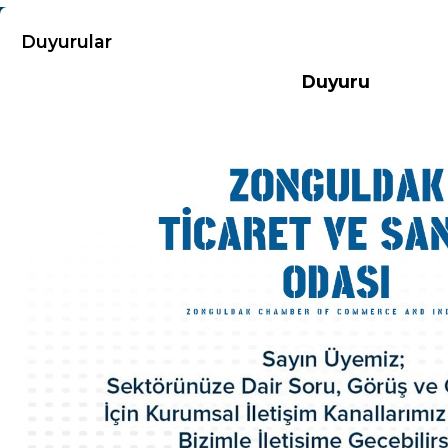
KURUMSAL
Duyurular
Duyuru
Hakkımızda
Misyon-Vizyon
Başkandan Mesaj
Kurumsal Kimlik
Yönetim Kurulu
Meclis Üyeleri
Komisyon ve Kurallar
Organizasyon Şeması
Odamız Personeli
Mevzuat
Politikalarımız
100.Yıl Kitabı
İl Genç Girişimci Kurulu
İl Kadın Girişimci Kurulu
Akretide Oda
Üyelik ve İştirakler
Eski Yönetim Kurulu Başkanlarımız
ZTSO Etik Kuralları
Faaliyet Raporları
ZTSO Dış Ticaret Destek Ofisi
ZTSO İş Planı