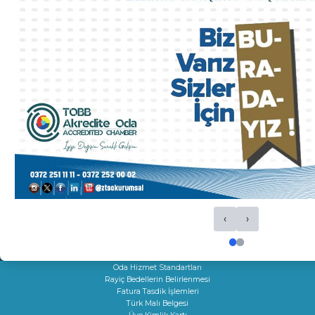
Acil Durum Eylem Planı
Kalite El Kitabı
HİZMETLERİMİZ
Ticaret Sicil İşlemleri
Oda Sicil İşlemleri
Kapasite Raporları
K Belgeleri
Sigortacılık Levha Kaydı
Faaliyet Belgesi
Mersis
Yerli Malı Belgesi
Fiili Sarfiyat Belgesi
Dolaşım Belgeleri
‹
›
İş Makineleri Tescili
Onay Hizmetleri
Çıraklık Sözleşmesi Onayı
Kamu Kuruluşları İle İlgili Talep
Oda Hizmet Standartları
Rayiç Bedellerin Belirlenmesi
Fatura Tasdik İşlemleri
Türk Malı Belgesi