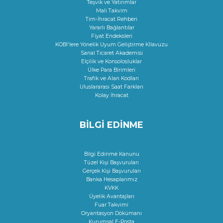
Teşvik ve Yatırımlar
Mali Takvim
Tim-İhracat Rehberi
Yararlı Bağlantılar
Fiyat Endeksleri
KOBİ'lere Yönelik Uyum Geliştirme KIlavuzu
Sanal Ticaret Akademisi
Elçilik ve Konsolosluklar
Ülke Para Birimleri
Trafik ve Alan Kodları
Uluslararası Saat Farkları
Kolay İhracat
BİLGİ EDİNME
Bilgi Edinme Kanunu
Tüzel Kişi Başvuruları
Gerçek Kişi Başvuruları
Banka Hesaplarımız
KVKK
Üyelik Avantajları
Fuar Takvimi
Oryantasyon Dökümanı
Kurumsal E-Posta