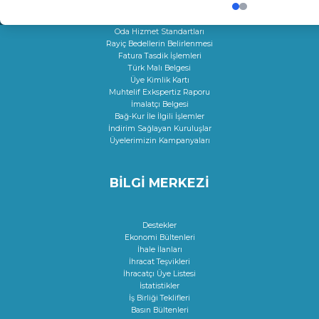
Çıraklık Sözleşmesi Onayı
Kamu Kuruluşları İle İlgili Talep
Oda Hizmet Standartları
Rayiç Bedellerin Belirlenmesi
Fatura Tasdik İşlemleri
Türk Malı Belgesi
Üye Kimlik Kartı
Muhtelif Exkspertiz Raporu
İmalatçı Belgesi
Bağ-Kur İle İlgili İşlemler
İndirim Sağlayan Kuruluşlar
Üyelerimizin Kampanyaları
BİLGİ MERKEZİ
Destekler
Ekonomi Bültenleri
İhale İlanları
İhracat Teşvikleri
İhracatçı Üye Listesi
İstatistikler
İş Birliği Teklifleri
Basın Bültenleri