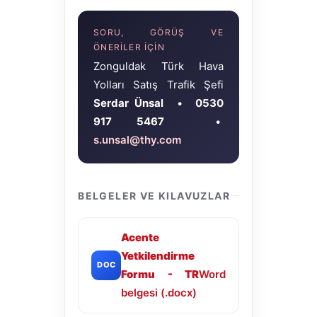
SORU, GÖRÜŞ VE
ÖNERILER IÇIN
Zonguldak Türk Hava
Yolları Satış Trafik Şefi
Serdar Ünsal
•
0530
917 5467
•
s.unsal@thy.com
BELGELER VE KILAVUZLAR
Acente
Yetkilendirme
DOC
Formu - TR
Word
belgesi (.docx)