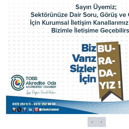
Akretide Oda
Üyelik ve İştirakler
Eski Yönetim Kurulu Başkanlarımız
ZTSO Etik Kuralları
Faaliyet Raporları
ZTSO Dış Ticaret Destek Ofisi
ZTSO İş Planı
Acil Durum Eylem Planı
Kalite El Kitabı
HİZMETLERİMİZ
Ticaret Sicil İşlemleri
Oda Sicil İşlemleri
Kapasite Raporları
K Belgeleri
Sigortacılık Levha Kaydı
Faaliyet Belgesi
Mersis
Yerli Malı Belgesi
Fiili Sarfiyat Belgesi
Dolaşım Belgeleri
‹
›
İş Makineleri Tescili
Onay Hizmetleri