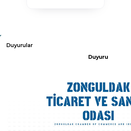
KURUMSAL
Duyurular
Duyuru
Hakkımızda
Misyon-Vizyon
Başkandan Mesaj
Kurumsal Kimlik
Yönetim Kurulu
Meclis Üyeleri
Komisyon ve Kurallar
Organizasyon Şeması
Odamız Personeli
Mevzuat
Politikalarımız
100.Yıl Kitabı
İl Genç Girişimci Kurulu
İl Kadın Girişimci Kurulu