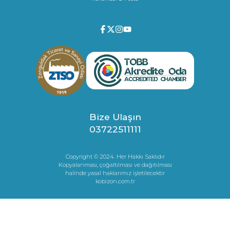
Bize Ulaşın
03722511111
Copyright © 2024. Her Hakkı Saklıdır
Kopyalanması, çoğaltılması ve dağıtılması
halinde yasal haklarımız işletilecektir
kobizon.com.tr